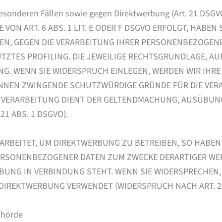
esonderen Fällen sowie gegen Direktwerbung (Art. 21 DSGV
N ART. 6 ABS. 1 LIT. E ODER F DSGVO ERFOLGT, HABEN S
EN, GEGEN DIE VERARBEITUNG IHRER PERSONENBEZOGENE
TZTES PROFILING. DIE JEWEILIGE RECHTSGRUNDLAGE, AU
G. WENN SIE WIDERSPRUCH EINLEGEN, WERDEN WIR IH
KÖNNEN ZWINGENDE SCHUTZWÜRDIGE GRÜNDE FÜR DIE VERA
E VERARBEITUNG DIENT DER GELTENDMACHUNG, AUSÜBUN
1 ABS. 1 DSGVO).
BEITET, UM DIREKTWERBUNG ZU BETREIBEN, SO HABEN 
PERSONENBEZOGENER DATEN ZUM ZWECKE DERARTIGER WER
ERBUNG IN VERBINDUNG STEHT. WENN SIE WIDERSPRECHE
IREKTWERBUNG VERWENDET (WIDERSPRUCH NACH ART. 21 
ehörde